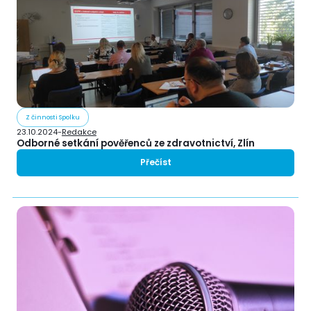
Z činnosti Spolku
23.10.2024
-
Redakce
Odborné setkání pověřenců ze zdravotnictví, Zlín
Přečíst