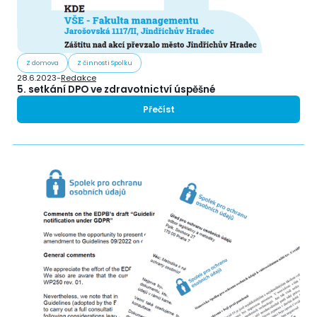
Z domova
Z činnosti Spolku
28.6.2023
-
Redakce
5. setkání DPO ve zdravotnictví úspěšné
Přečíst