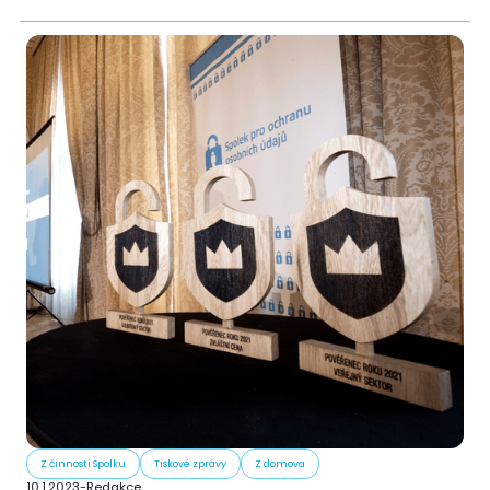
Z činnosti Spolku
Tiskové zprávy
Z domova
10.1.2023
-
Redakce