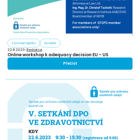
Z činnosti Spolku
Ze světa
22.8.2023
-
Redakce
Online workshop k adequacy decision EU – US
Přečíst