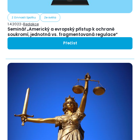
Z činnosti Spolku
Ze světa
1.4.2022
-
Redakce
Seminář „Americký a evropský přístup k ochraně
soukromí, jednotná vs. fragmentovaná regulace“
Přečíst