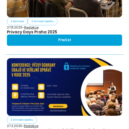
Z domova
Z činnosti Spolku
27.8.2025
-
Redakce
Privacy Days Praha 2025
Přečíst
Z činnosti Spolku
27.2.2025
-
Redakce