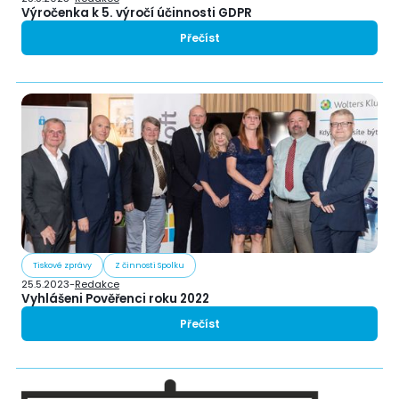
Výročenka k 5. výročí účinnosti GDPR
Přečíst
Tiskové zprávy
Z činnosti Spolku
25.5.2023
-
Redakce
Vyhlášeni Pověřenci roku 2022
Přečíst