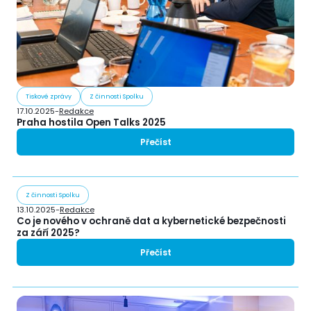
Tiskové zprávy
Z činnosti Spolku
17.10.2025
-
Redakce
Praha hostila Open Talks 2025
Přečíst
Z činnosti Spolku
13.10.2025
-
Redakce
Co je nového v ochraně dat a kybernetické bezpečnosti
za září 2025?
Přečíst