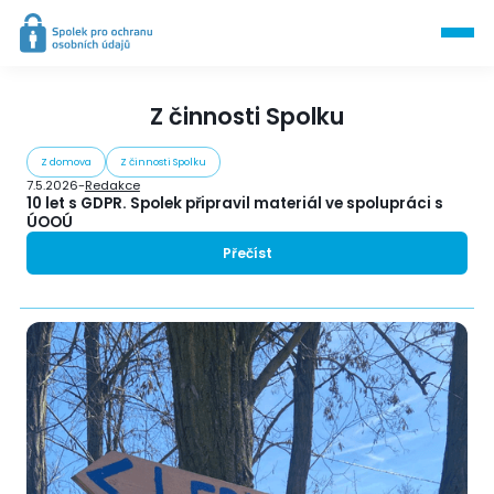
Z činnosti Spolku
Z domova
Z činnosti Spolku
7.5.2026
-
Redakce
10 let s GDPR. Spolek připravil materiál ve spolupráci s
ÚOOÚ
Přečíst