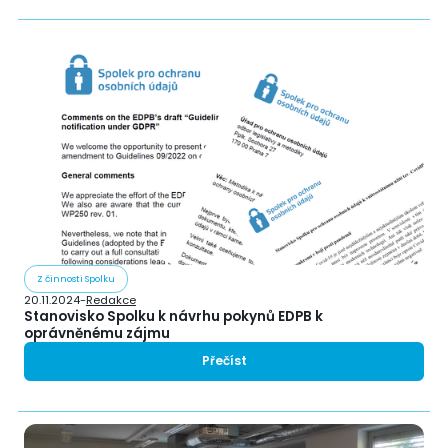
Z činnosti Spolku
20.11.2024
-
Redakce
Stanovisko Spolku k návrhu pokynů EDPB k
oprávněnému zájmu
Přečíst