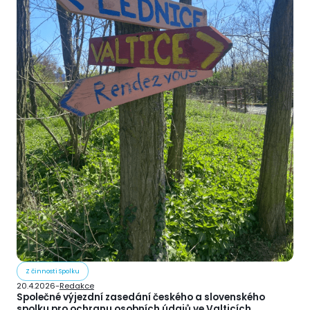
Z činnosti Spolku
20.4.2026
-
Redakce
Společné výjezdní zasedání českého a slovenského
spolku pro ochranu osobních údajů ve Valticích