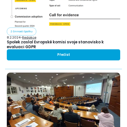
Z činnosti Spolku
8.2.2024
-
Redakce
Spolek zaslal Evropské komisi svoje stanovisko k
evaluaci GDPR
Přečíst