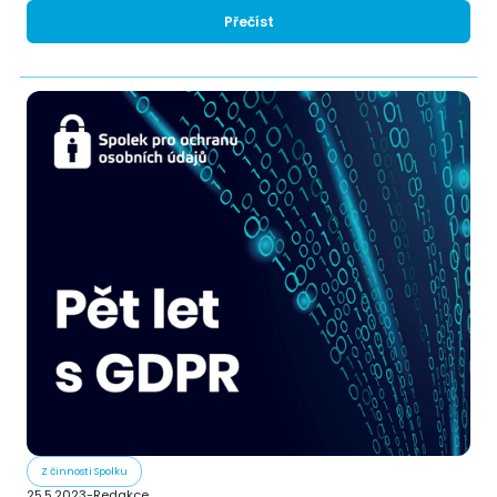
Přečíst
Z činnosti Spolku
25.5.2023
-
Redakce