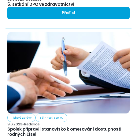
5. setkání DPO ve zdravotnictví
Přečíst
Tiskové zprávy
Z činnosti Spolku
9.6.2023
-
Redakce
Spolek připravil stanovisko k omezování dostupnosti
rodných čísel