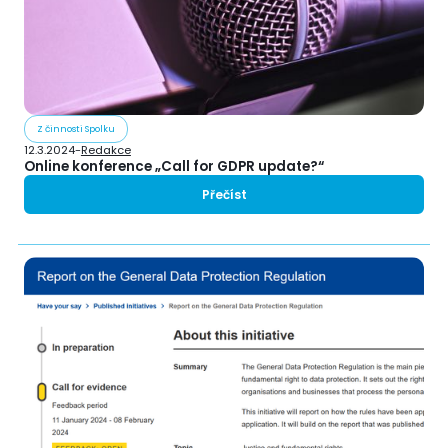
Z činnosti Spolku
12.3.2024
-
Redakce
Online konference „Call for GDPR update?“
Přečíst