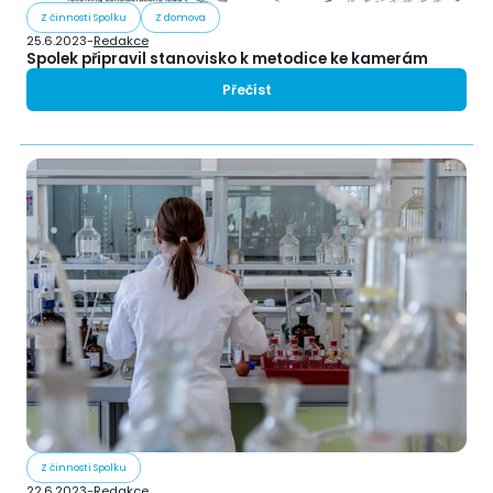
Z činnosti Spolku
Z domova
25.6.2023
-
Redakce
Spolek připravil stanovisko k metodice ke kamerám
Přečíst
Z činnosti Spolku
22.6.2023
-
Redakce