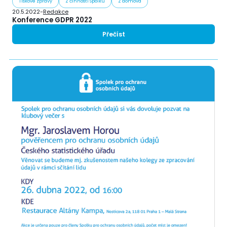
Tiskové zprávy
Z činnosti Spolku
Z domova
20.5.2022
-
Redakce
Konference GDPR 2022
Přečíst