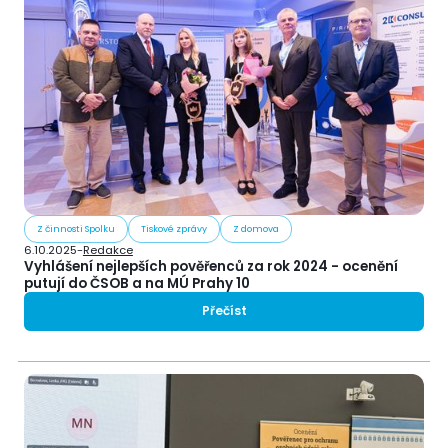
Z činnosti Spolku
Tiskové zprávy
Z domova
6.10.2025
-
Redakce
Vyhlášení nejlepších pověřenců za rok 2024 - ocenění
putují do ČSOB a na MÚ Prahy 10
Přečíst