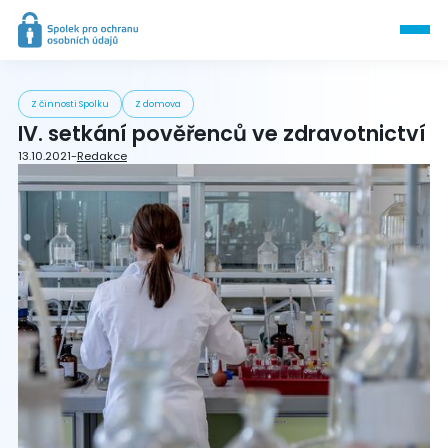
Z činnosti Spolku
Z domova
IV. setkání pověřenců ve zdravotnictví
13.10.2021
-
Redakce