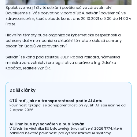
Spolek zve na již čtvrté setkání pověřenců ve zdravotnictví
Dovolujeme si Vás pozvat na v pořadí již 4. setkání pověřenců ve
zdravotnictvím, které se bude konat dne 20.10.2021 o 9:00 do 14:00 v
Praze.
Hlavními tématy bude organizace kybernetické bezpečnosti a
ochrany dat v nemocnici a aktuální témata z oblasti ochrany
osobních údajů ve zdravotnictví.
Setkání se koná pod záštitou JUDr. Radka Policara, náměstka
ministra zdravotnictví pro legislativu a právo a Ing. Zdeňka
Kabátka, ředitele VZP ČR.
Další články
ČTÚ radí, jak na transparentnost podle AI Actu
Povinnosti týkající se transparentnosti při využití AI jsou účinné od
2. srpna 2026
AI Omnibus byl schválen a publikován
V Úředním věstníku EU bylo zveřejněno nařízení 2026/1774, které
odkládá některé povinnosti pro vysoce rizikové AI systémy.