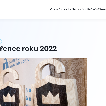
O nás
Aktuality
Členství
Vzdělávání
Sez
řence roku 2022