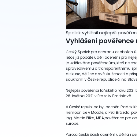
Spolek vyhlásil nejlepší pověř
Vyhlášení pověřence 
Český Spolek pro ochranu osobních ú
letos již popáté udělí ocenění pro
nejl
je udělováno pověřencům, kteří nejen
spravedlivému a transparentnímu zpr
diskuse, dělí se o své zkušenosti a př
soukromí v České republice či na Slov
Nejlepší pověřenci loňského roku 2021 
26. května 2021 v Praze iv Bratislavě.
V České republice byl oceněn Radek K
nemocnice v Motole, a Petr Brázda, p
Ing. Martin Pilka, MBA,pověřenec pro 
Europe.
Porota české části ocenění udělila i