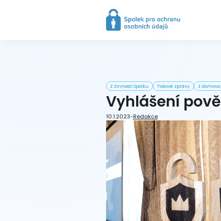
Z činnosti Spolku
Tiskové zprávy
Z domova
Vyhlášení pově
10.1.2023
-
Redakce