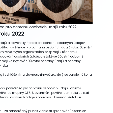
ence pro ochranu osobních údajů roku 2022
roku 2022
dajů a slovenský Spolok pre ochranu osobných údajov
epšího pověřence pro ochranu osobních údajů roku
. Ocenění
om že ve svých organizacích přispívají k řádnému,
acování osobních údajů, ale také se účastní odborné
ispívají ke zvyšování úrovně ochrany údajů a ochrany
ensku.
byli vyhlášení na slavnostnímvečeru, který se paralelně konal
nop, pověřenec pro ochranu osobních údajů Fakultní
ověřenec skupiny ČEZ. Slovenským pověřencem roku se stal
ochranu osobních údajů společnosti Hyundai AutoEver
 cenu za mimořádný přínos v oblasti zpracování osobních