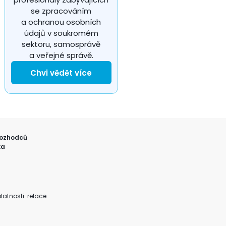
se zpracováním
a ochranou osobních
údajů v soukromém
sektoru, samosprávě
a veřejné správě.
Chvi vědět více
ozhodců
ka
atnosti: relace.