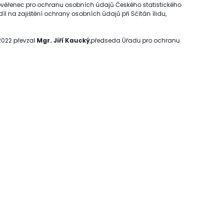
pověřenec pro ochranu osobních údajů Českého statistického
l na zajištění ochrany osobních údajů při Sčítán ílidu,
2022 převzal
Mgr. Jiří Kaucký
,předseda Úřadu pro ochranu