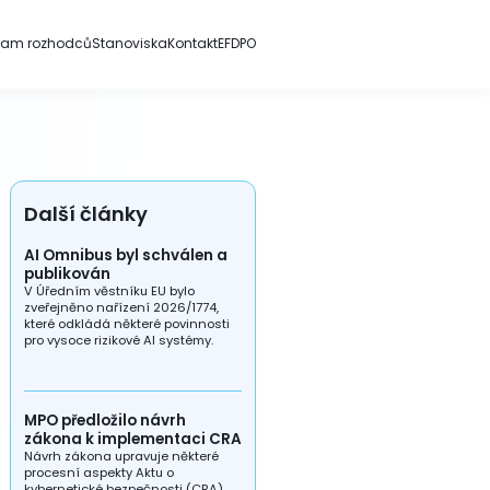
nam rozhodců
Stanoviska
Kontakt
EFDPO
Další články
AI Omnibus byl schválen a
publikován
V Úředním věstníku EU bylo
zveřejněno nařízení 2026/1774,
které odkládá některé povinnosti
pro vysoce rizikové AI systémy.
MPO předložilo návrh
zákona k implementaci CRA
Návrh zákona upravuje některé
procesní aspekty Aktu o
kybernetické bezpečnosti (CRA),