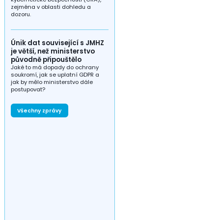
zejména v oblasti dohledu a
dozoru.
Únik dat související s JMHZ
je větší, než ministerstvo
původně připouštělo
Jaké to má dopady do ochrany
soukromí, jak se uplatní GDPR a
jak by mělo ministerstvo dále
postupovat?
Všechny zprávy