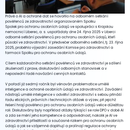
Právě o AI a ochraně dat se hovořilo na odborném setkání
pověřenců ze zdravotnictví organizovaném Spolku
Spolek pro ochranu osobních údajů ve spolupráci s Krajskou
nemocnicí Liberec, a. s. uspořádaly dne 24. října 2025 v Liberci
odborné setkání pověřenců pro ochranu osobních údajů, kteří
působí ve zdravotnictví. V předvečer odborného setkání, tj. 23. října
2025, proběhlo výjezdní zasedání Komise pro zdravotnictví a
farmacii Spolku pro ochranu osobních údajů.
Cílem každoročního setkání pověřenců ve zdravotnictví je sdílení
zkušeností z praxe, diskutování odborných stanovisek a v
neposlední řadě navázání cenných kontaktů.
V pořadí již sedmý ročník byl věnován problematice umělé
inteligence a ochraně osobních údajů ve zdravotnictví. Zavádění
nástrojů umělé inteligence v odvětví zdravotnictví s sebou přináší
řadu etických, právních i technických otázek a výzev, při jejichž
řešení hrají pověřenci pro ochranu osobních údajů velice důležitou
roli. Diskutovány byly například otázky týkající se role DPO v době AI
a zda se mění jeho kompetence a odpovědnost, nakolik je AI ve
zdravotnictví příležitostí a současně rizikem pro ochranu osobních
údajů a jak se vzájemně doplňují a prolínají regulace ochrany