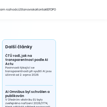
nam rozhodců
Stanoviska
Kontakt
EFDPO
Další články
ČTÚ radí, jak na
transparentnost podle AI
Actu
Povinnosti týkající se
transparentnosti při využití AI jsou
účinné od 2. srpna 2026
AI Omnibus byl schválen a
publikován
V Úředním věstníku EU bylo
zveřejněno nařízení 2026/1774,
které odkládá některé povinnosti