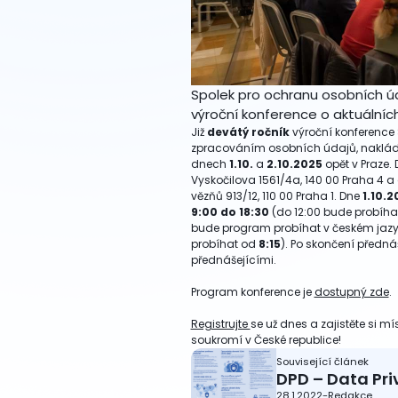
Spolek pro ochranu osobních úda
výroční konference o aktuálníc
Již
devátý ročník
výroční konference
zpracováním osobních údajů, nakládá
dnech
1.10.
a
2.10.2025
opět v Praze.
Vyskočilova 1561/4a, 140 00 Praha 4 
vězňů 913/12, 110 00 Praha 1. Dne
1.10.2
9:00 do 18:30
(do 12:00 bude probíha
bude program probíhat v českém jazy
probíhat od
8:15
). Po skončení předn
přednášejícími.
Program konference je
dostupný zde
.
Registrujte
se už dnes a zajistěte si m
soukromí v České republice!
Související článek
DPD – Data Pr
28.1.2022
-
Redakce