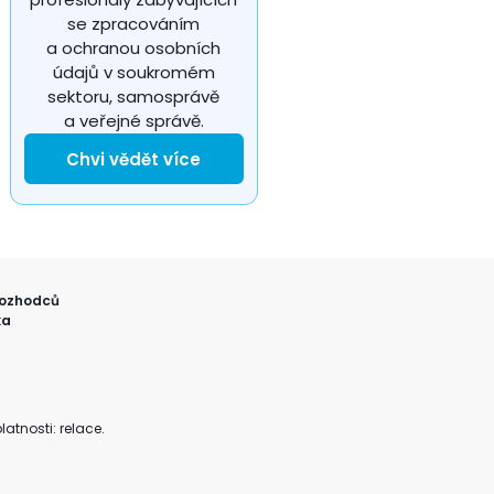
se zpracováním
a ochranou osobních
údajů v soukromém
sektoru, samosprávě
a veřejné správě.
Chvi vědět více
ozhodců
ka
atnosti: relace.