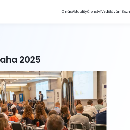
O nás
Aktuality
Členství
Vzdělávání
Sez
raha 2025