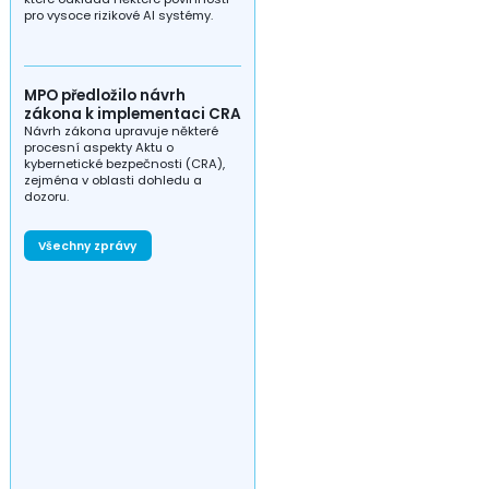
pro vysoce rizikové AI systémy.
MPO předložilo návrh
zákona k implementaci CRA
Návrh zákona upravuje některé
procesní aspekty Aktu o
kybernetické bezpečnosti (CRA),
zejména v oblasti dohledu a
dozoru.
Všechny zprávy