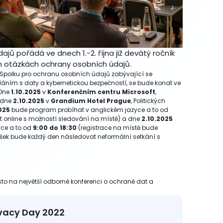
jů pořádá ve dnech 1.-2. října již devátý ročník
h otázkách ochrany osobních údajů.
 Spolku pro ochranu osobních údajů zabývající se
ním s daty a kybernetickou bezpečností, se bude konat ve
 Dne
1.10.2025
v
Konferenčním centru Microsoft
,
a dne
2.10.2025
v
Grandium Hotel Prague
, Politických
025
bude program probíhat v anglickém jazyce a to od
t online s možností sledování na místě) a dne
2.10.2025
ce a to od
9:00 do 18:30
(registrace na místě bude
ášek bude každý den následovat neformální setkání s
ísto na největší odborné konferenci o ochraně dat a
ivacy Day 2022