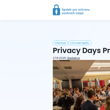
Z domova
Z činnosti Spolku
Privacy Days P
27.8.2025
-
Redakce