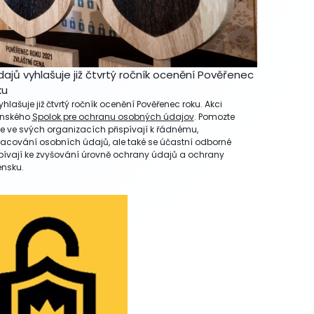
jů vyhlašuje již čtvrtý ročník ocenění Pověřenec
ku
ašuje již čtvrtý ročník ocenění Pověřenec roku. Akci
enského
Spolok pre ochranu osobných údajov
. Pomozte
e ve svých organizacích přispívají k řádnému,
acování osobních údajů, ale také se účastní odborné
ispívají ke zvyšování úrovně ochrany údajů a ochrany
ensku.