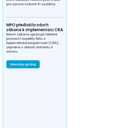
pro vysoce rizikové AI systémy.
MPO předložilo návrh
zákona k implementaci CRA
Návrh zákona upravuje některé
procesní aspekty Aktu o
kybernetické bezpečnosti (CRA),
zejména v oblasti dohledu a
dozoru.
Všechny zprávy