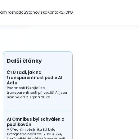
nam rozhodců
Stanoviska
Kontakt
EFDPO
Další články
ČTÚ radí, jak na
transparentnost podle AI
Actu
Povinnosti týkající se
transparentnosti při využití AI jsou
účinné od 2. srpna 2026
AI Omnibus byl schválen a
publikován
V Úředním věstníku EU bylo
zveřejněno nařízení 2026/1774,
které odkládá některé povinnosti