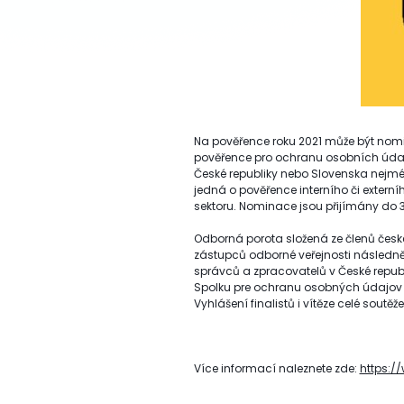
Na pověřence roku 2021 může být nomi
pověřence pro ochranu osobních údaj
České republiky nebo Slovenska nejmén
jedná o pověřence interního či exter
sektoru. Nominace jsou přijímány do 3
Odborná porota složená ze členů čes
zástupců odborné veřejnosti následně 
správců a zpracovatelů v České repub
Spolku pre ochranu osobných údajov 
Vyhlášení finalistů i vítěze celé sout
Více informací naleznete zde:
https:/