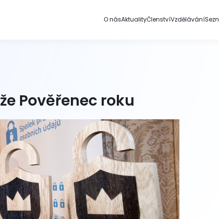
O nás
Aktuality
Členství
Vzdělávání
Sez
ěže Pověřenec roku