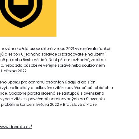
nována každá osoba, která v roce 2021 vykonávala funkci
ů alespoň u jednoho správce či zpracovatele na území
ě po dobu šesti měsíců. Není přitom rozhodné, zdali se
ního, nebo zda působí ve veřejné správě nebo soukromém
1. března 2022.
kého Spolku pro ochranu osobních údajů a dalších
vybere finalisty a celkového vítěze pověřenců působících u
lice. Obdobně porota složená ze zástupců slovenského
vybere vítěze z pověřenců nominovaných na Slovensku.
ěže proběhne koncem května 2022 v Bratislavě a Praze.
/www.dporoku.cz/