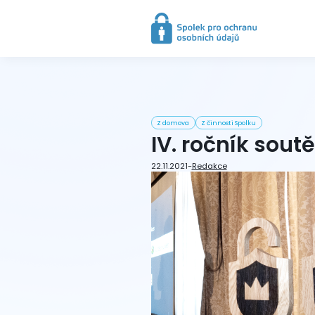
Z domova
Z činnosti Spolku
IV. ročník sout
22.11.2021
-
Redakce