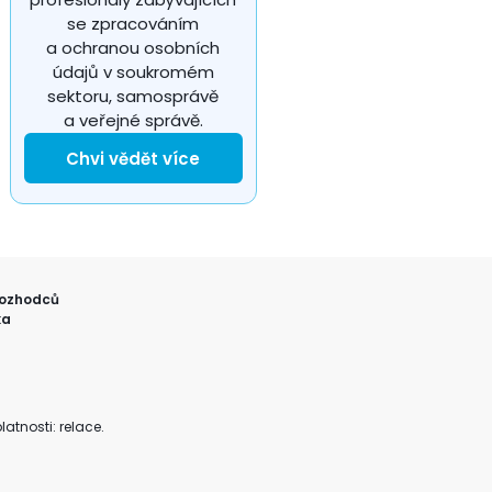
se zpracováním
a ochranou osobních
údajů v soukromém
sektoru, samosprávě
a veřejné správě.
Chvi vědět více
ozhodců
ka
atnosti: relace.