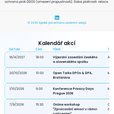
ochrana proti DDOS (omezení propustnosti). Doba platnosti: relace.
© 2025 Spolek pro ochranu osobních údajů
Kalendář akcí
DATUM
ČAS
TÉMA
TYP
16/4/2027
18:00
Výjezdní zasedání českého
Akce
a slovenského spolku
20/10/2026
10:00
Open Talks DPOs & DPA,
Mez
Bratislava
1/10/2026
9:00
Konference Privacy Days
Mez
Prague 2026
7/9/2026
15:30
Online workshop
Onl
"Zpracování emocí v rámci
čle
callcenter"