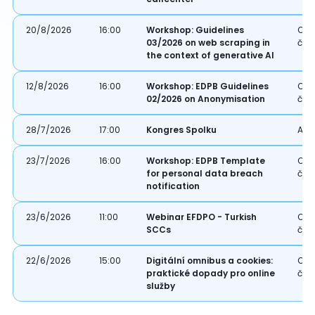
20/8/2026
16:00
Workshop: Guidelines
Onl
03/2026 on web scraping in
čle
the context of generative AI
12/8/2026
16:00
Workshop: EDPB Guidelines
Onl
02/2026 on Anonymisation
čle
28/7/2026
17:00
Kongres Spolku
Akce
23/7/2026
16:00
Workshop: EDPB Template
Onl
for personal data breach
čle
notification
23/6/2026
11:00
Webinar EFDPO - Turkish
Onl
SCCs
čle
22/6/2026
15:00
Digitální omnibus a cookies:
Onl
praktické dopady pro online
čle
služby