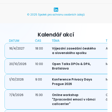
© 2025 Spolek pro ochranu osobních údajů
Kalendář akcí
DATUM
ČAS
TÉMA
TYP
16/4/2027
18:00
Výjezdní zasedání českého
Akce
a slovenského spolku
20/10/2026
10:00
Open Talks DPOs & DPA,
Mez
Bratislava
1/10/2026
9:00
Konference Privacy Days
Mez
Prague 2026
7/9/2026
15:30
Online workshop
Onl
"Zpracování emocí v rámci
čle
callcenter"