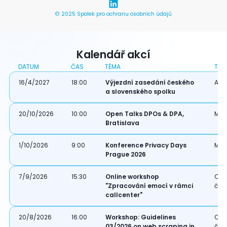
© 2025 Spolek pro ochranu osobních údajů
Kalendář akcí
DATUM
ČAS
TÉMA
TYP
16/4/2027
18:00
Výjezdní zasedání českého
Akce
a slovenského spolku
20/10/2026
10:00
Open Talks DPOs & DPA,
Mez
Bratislava
1/10/2026
9:00
Konference Privacy Days
Mez
Prague 2026
7/9/2026
15:30
Online workshop
Onl
"Zpracování emocí v rámci
čle
callcenter"
20/8/2026
16:00
Workshop: Guidelines
Onl
03/2026 on web scraping in
čle