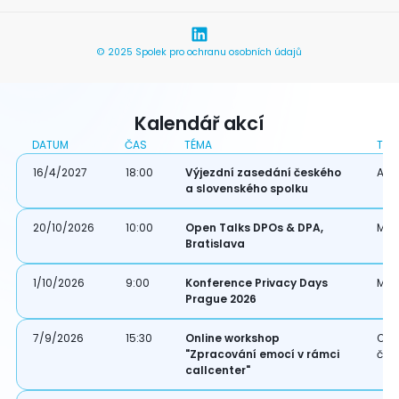
© 2025 Spolek pro ochranu osobních údajů
Kalendář akcí
DATUM
ČAS
TÉMA
TYP
16/4/2027
18:00
Výjezdní zasedání českého
Akce
a slovenského spolku
20/10/2026
10:00
Open Talks DPOs & DPA,
Mez
Bratislava
1/10/2026
9:00
Konference Privacy Days
Mez
Prague 2026
7/9/2026
15:30
Online workshop
Onl
"Zpracování emocí v rámci
čle
callcenter"