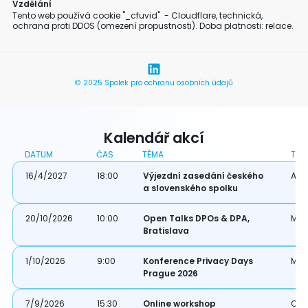
Vzdělání
Tento web používá cookie "_cfuvid" - Cloudflare, technická,
ochrana proti DDOS (omezení propustnosti). Doba platnosti: relace.
© 2025 Spolek pro ochranu osobních údajů
Kalendář akcí
DATUM
ČAS
TÉMA
TYP
16/4/2027
18:00
Výjezdní zasedání českého
Akce
a slovenského spolku
20/10/2026
10:00
Open Talks DPOs & DPA,
Mez
Bratislava
1/10/2026
9:00
Konference Privacy Days
Mez
Prague 2026
7/9/2026
15:30
Online workshop
Onl