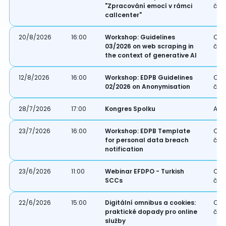
"Zpracování emocí v rámci
čle
callcenter"
20/8/2026
16:00
Workshop: Guidelines
Onl
03/2026 on web scraping in
čle
the context of generative AI
12/8/2026
16:00
Workshop: EDPB Guidelines
Onl
02/2026 on Anonymisation
čle
28/7/2026
17:00
Kongres Spolku
Akce
23/7/2026
16:00
Workshop: EDPB Template
Onl
for personal data breach
čle
notification
23/6/2026
11:00
Webinar EFDPO - Turkish
Onl
SCCs
čle
22/6/2026
15:00
Digitální omnibus a cookies:
Onl
praktické dopady pro online
čle
služby