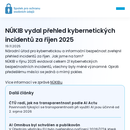
NÚKIB vydal přehled kybernetických
incidentů za říjen 2025
19.11.2025
Národní úřad pro kybernetickou a informační bezpečnost zveřejnil
přehled incidentů za říjen. Jak jsme na tom?
NÚKIB v říjnu 2025 evidoval celkem 21 kybernetických
bezpečnostních incidentů, všechny byly méně významné. Oproti
předešlému měsíci se jedná o mírný pokles.
Více informací ve zprávě
NÚKIBu
.
Další články
ČTÚ radí, jak na transparentnost podle AI Actu
Povinnosti týkající se transparentnosti při využití AI jsou účinné od
2. srpna 2026
AI Omnibus byl schválen a publikován
V Úředním věstníku EU bylo zveřejněno nařízení 2026/1774, které