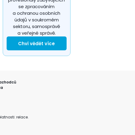
se zpracováním
a ochranou osobních
údajů v soukromém
sektoru, samosprávě
a veřejné správě.
Chvi vědět více
ozhodců
ka
atnosti: relace.