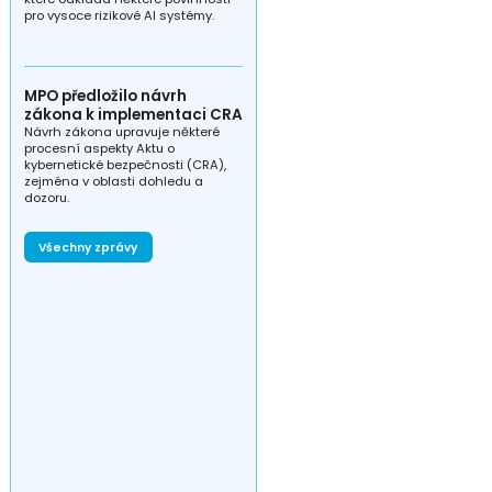
pro vysoce rizikové AI systémy.
MPO předložilo návrh
zákona k implementaci CRA
Návrh zákona upravuje některé
procesní aspekty Aktu o
kybernetické bezpečnosti (CRA),
zejména v oblasti dohledu a
dozoru.
Všechny zprávy