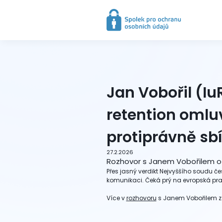
Jan Vobořil (Iu
retention omluv
protiprávně sb
27.2.2026
Rozhovor s Janem Vobořilem o t
Přes jasný verdikt Nejvyššího soudu čes
komunikaci. Čeká prý na evropská prav
Více v
rozhovoru
s Janem Vobořilem 