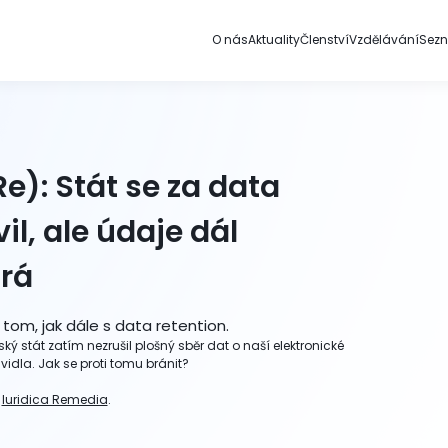
O nás
Aktuality
Členství
Vzdělávání
Sez
Re): Stát se za data
il, ale údaje dál
írá
om, jak dále s data retention.
ký stát zatím nezrušil plošný sběr dat o naší elektronické
idla. Jak se proti tomu bránit?
z
Iuridica Remedia
.