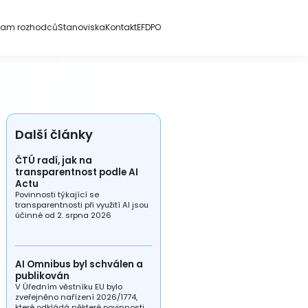
nam rozhodců
Stanoviska
Kontakt
EFDPO
Další články
ČTÚ radí, jak na
transparentnost podle AI
Actu
Povinnosti týkající se
transparentnosti při využití AI jsou
účinné od 2. srpna 2026
AI Omnibus byl schválen a
publikován
V Úředním věstníku EU bylo
zveřejněno nařízení 2026/1774,
které odkládá některé povinnosti