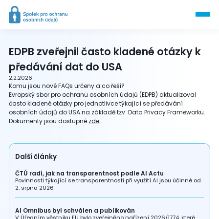
EDPB zveřejnil často kladené otázky k
předávání dat do USA
2.2.2026
Komu jsou nové FAQs určeny a co řeší?
Evropský sbor pro ochranu osobních údajů (EDPB) aktualizoval
často kladené otázky pro jednotlivce týkající se předávání
osobních údajů do USA na základě tzv. Data Privacy Frameworku.
Dokumenty jsou dostupné
zde
.
Další články
ČTÚ radí, jak na transparentnost podle AI Actu
Povinnosti týkající se transparentnosti při využití AI jsou účinné od
2. srpna 2026
AI Omnibus byl schválen a publikován
V Úředním věstníku EU bylo zveřejněno nařízení 2026/1774, které