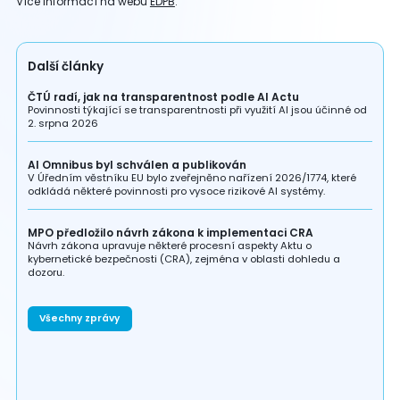
Více informací na webu
EDPB
.
Další články
ČTÚ radí, jak na transparentnost podle AI Actu
Povinnosti týkající se transparentnosti při využití AI jsou účinné od
2. srpna 2026
AI Omnibus byl schválen a publikován
V Úředním věstníku EU bylo zveřejněno nařízení 2026/1774, které
odkládá některé povinnosti pro vysoce rizikové AI systémy.
MPO předložilo návrh zákona k implementaci CRA
Návrh zákona upravuje některé procesní aspekty Aktu o
kybernetické bezpečnosti (CRA), zejména v oblasti dohledu a
dozoru.
Všechny zprávy