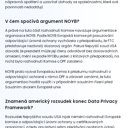
nápravná opatření a uzavírat dohody se společnostmi, které své
povinnosti nedodržují.
V čem spočívá argument NOYB?
A právě na tuto část rozhodnutí Komise navazuje argumentace
organizace NOYB. Podle NOYB Evropská komise při posuzování
odpovídající úrovně ochrany vycházela z předpokladu, že FTC
představuje nezávislý dozorový orgán. Pokud Nejvyšší soud USA
dovodil, že prezident může její členy odvolávat bez dosavadních
omezení, mění se podle NYOBu jeden z klíčových předpokladů, na
nichž bylo rozhodnutí Komise o DPF založeno.
NOYB proto vyzval Evropskou komisi k přezkumu rozhodnutí o
odpovídající ochraně v rámci DPF a zároveň oznámil, že tuto
argumentaci hodlá využít i v případném soudním řízení před
Soudním dvorem Evropské unie.
Znamená americký rozsudek konec Data Privacy
Framework?
Rozsudek Nejvyššího soudu USA nijak nemění rozhodnutí Evropské
komise o odpovídající úrovni ochrany u certifikovaných
organizací, a tedy ani právní režim předávání osobních údajů