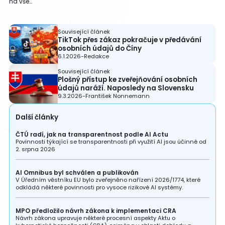
na vše…
Související článek
TikTok přes zákaz pokračuje v předávání
osobních údajů do Číny
6.1.2026
-
Redakce
Související článek
Plošný přístup ke zveřejňování osobních
údajů naráží. Naposledy na Slovensku
9.3.2026
-
František Nonnemann
Další články
ČTÚ radí, jak na transparentnost podle AI Actu
Povinnosti týkající se transparentnosti při využití AI jsou účinné od
2. srpna 2026
AI Omnibus byl schválen a publikován
V Úředním věstníku EU bylo zveřejněno nařízení 2026/1774, které
odkládá některé povinnosti pro vysoce rizikové AI systémy.
MPO předložilo návrh zákona k implementaci CRA
Návrh zákona upravuje některé procesní aspekty Aktu o