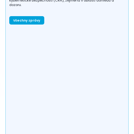
kybernetické bezpečnosti (CRA), zejména v oblasti dohledu a
dozoru.
Všechny zprávy