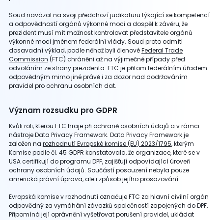
Soud navázal na svoji předchozí judikaturu týkající se kompetencí
a odpovědností orgánů výkonné moci a dospěl k závěru, že
prezident musí mít možnost kontrolovat představitele orgánů
výkonné moci jménem federální vlády. Soud proto odmítl
dosavadní výklad, podle něhož byli členové
Federal Trade
Commission
(FTC) chráněni až na výjimečné případy před
odvoláním ze strany prezidenta. FTC je přitom federálním úřadem
odpovědným mimo jiné právě i za dozor nad dodržováním
pravidel pro ochranu osobních dat.
Význam rozsudku pro GDPR
Kvůli roli, kterou FTC hraje při ochraně osobních údajů a v rámci
nástroje Data Privacy Framework. Data Privacy Framework je
založen na
rozhodnutí Evropské komise (EU) 2023/1795
, kterým
Komise podle čl. 45 GDPR konstatovala, že organizace, které se v
USA certifikují do programu DPF, zajišťují odpovídající úroveň
ochrany osobních údajů. Součástí posouzení nebyla pouze
americká právní úprava, ale i způsob jejího prosazování.
Evropská komise v rozhodnutí označuje FTC za hlavní civilní orgán
odpovědný za vymáhání závazků společností zapojených do DPF.
Připomíná její oprávnění vyšetřovat porušení pravidel, ukládat