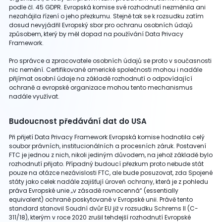
podle čl. 45 GDPR. Evropská komise své rozhodnutí nezměnila ani
nezahájila řízení o jeho přezkumu. Stejně tak se k rozsudku zatím
dosud nevyjádřil Evropský sbor pro ochranu osobních údajů
způsobem, který by měl dopad na používání Data Privacy
Framework.
Pro správce a zpracovatele osobních údajů se proto v současnosti
nic nemění. Certifikované americké společnosti mohou i nadále
přijímat osobní údaje na základě rozhodnutí o odpovídající
ochraně a evropské organizace mohou tento mechanismus
nadále využívat.
Budoucnost předávání dat do USA
Při přijetí Data Privacy Framework Evropská komise hodnotila celý
soubor právních, institucionálních a procesních záruk. Postavení
FTC je jednou z nich, nikoli jediným důvodem, na jehož základě bylo
rozhodnutí přijato. Případný budoucí přezkum proto nebude stát
pouze na otázce nezávislosti FTC, ale bude posuzovat, zda Spojené
státy jako celek nadále zajišťují úroveň ochrany, která je z pohledu
práva Evropské unie „v zásadě rovnocenná“ (essentially
equivalent) ochraně poskytované v Evropské unii. Právě tento
standard stanovil Soudní dvůr EU již v rozsudku Schrems II (C-
311/18), kterým v roce 2020 zrušil tehdejší rozhodnutí Evropské