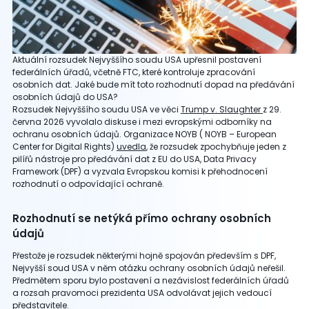
Aktuální rozsudek Nejvyššího soudu USA upřesnil postavení
federálních úřadů, včetně FTC, které kontroluje zpracování
osobních dat. Jaké bude mít toto rozhodnutí dopad na předávání
osobních údajů do USA?
Rozsudek Nejvyššího soudu USA ve věci
Trump v. Slaughter
z 29.
června 2026 vyvolalo diskuse i mezi evropskými odborníky na
ochranu osobních údajů. Organizace NOYB ( NOYB – European
Center for Digital Rights)
uvedla
, že rozsudek zpochybňuje jeden z
pilířů nástroje pro předávání dat z EU do USA, Data Privacy
Framework (DPF) a vyzvala Evropskou komisi k přehodnocení
rozhodnutí o odpovídající ochraně.
Rozhodnutí se netýká přímo ochrany osobních
údajů
Přestože je rozsudek některými hojně spojován především s DPF,
Nejvyšší soud USA v něm otázku ochrany osobních údajů neřešil.
Předmětem sporu bylo postavení a nezávislost federálních úřadů
a rozsah pravomoci prezidenta USA odvolávat jejich vedoucí
představitele.