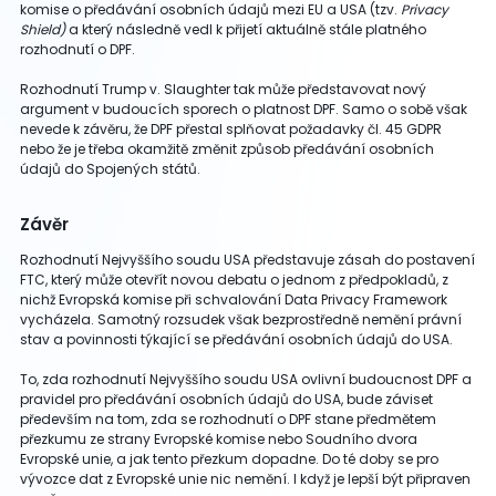
komise o předávání osobních údajů mezi EU a USA (tzv.
Privacy
Shield)
a který následně vedl k přijetí aktuálně stále platného
rozhodnutí o DPF.
Rozhodnutí Trump v. Slaughter tak může představovat nový
argument v budoucích sporech o platnost DPF. Samo o sobě však
nevede k závěru, že DPF přestal splňovat požadavky čl. 45 GDPR
nebo že je třeba okamžitě změnit způsob předávání osobních
údajů do Spojených států.
Závěr
Rozhodnutí Nejvyššího soudu USA představuje zásah do postavení
FTC, který může otevřít novou debatu o jednom z předpokladů, z
nichž Evropská komise při schvalování Data Privacy Framework
vycházela. Samotný rozsudek však bezprostředně nemění právní
stav a povinnosti týkající se předávání osobních údajů do USA.
To, zda rozhodnutí Nejvyššího soudu USA ovlivní budoucnost DPF a
pravidel pro předávání osobních údajů do USA, bude záviset
především na tom, zda se rozhodnutí o DPF stane předmětem
přezkumu ze strany Evropské komise nebo Soudního dvora
Evropské unie, a jak tento přezkum dopadne. Do té doby se pro
vývozce dat z Evropské unie nic nemění. I když je lepší být připraven