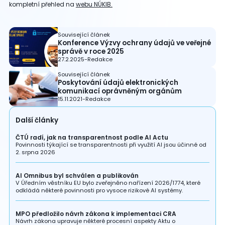
kompletní přehled na
webu NÚKIB.
Související článek
Konference Výzvy ochrany údajů ve veřejné
správě v roce 2025
27.2.2025
-
Redakce
Související článek
Poskytování údajů elektronických
komunikací oprávněným orgánům
15.11.2021
-
Redakce
Další články
ČTÚ radí, jak na transparentnost podle AI Actu
Povinnosti týkající se transparentnosti při využití AI jsou účinné od
2. srpna 2026
AI Omnibus byl schválen a publikován
V Úředním věstníku EU bylo zveřejněno nařízení 2026/1774, které
odkládá některé povinnosti pro vysoce rizikové AI systémy.
MPO předložilo návrh zákona k implementaci CRA
Návrh zákona upravuje některé procesní aspekty Aktu o