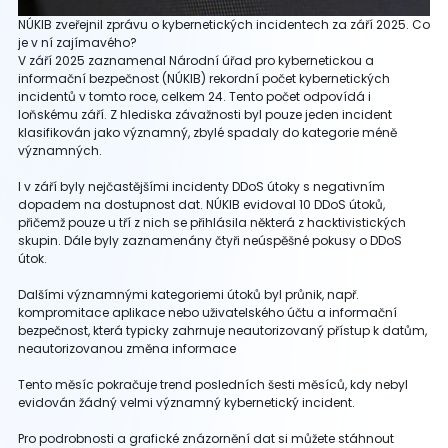
NÚKIB zveřejnil zprávu o kybernetických incidentech za září 2025. Co
je v ní zajímavého?
V září 2025 zaznamenal Národní úřad pro kybernetickou a
informační bezpečnost (NÚKIB) rekordní počet kybernetických
incidentů v tomto roce, celkem 24. Tento počet odpovídá i
loňskému září. Z hlediska závažnosti byl pouze jeden incident
klasifikován jako významný, zbylé spadaly do kategorie méně
významných.
I v září byly nejčastějšími incidenty DDoS útoky s negativním
dopadem na dostupnost dat. NÚKIB evidoval 10 DDoS útoků,
přičemž pouze u tří z nich se přihlásila některá z hacktivistických
skupin. Dále byly zaznamenány čtyři neúspěšné pokusy o DDoS
útok.
Dalšími významnými kategoriemi útoků byl průnik, např.
kompromitace aplikace nebo uživatelského účtu a informační
bezpečnost, která typicky zahrnuje neautorizovaný přístup k datům,
neautorizovanou změna informace
Tento měsíc pokračuje trend posledních šesti měsíců, kdy nebyl
evidován žádný velmi významný kybernetický incident.
Pro podrobnosti a grafické znázornění dat si můžete stáhnout