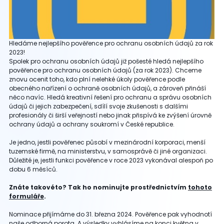
Hledáme nejlepšího pověřence pro ochranu osobních údajů za rok
2023!
Spolek pro ochranu osobních údajů již pošesté hledá nejlepšího
pověřence pro ochranu osobních údajů (za rok 2023). Chceme
znovu ocenit toho, kdo plní nelehké úkoly pověřence podle
obecného nařízení o ochraně osobních údajů, a zároveň přináší
něco navíc. Hledá kreativní řešení pro ochranu a správu osobních
údajů či jejich zabezpečení, sdílí svoje zkušenosti s dalšími
profesionály či širší veřejností nebo jinak přispívá ke zvýšení úrovně
ochrany údajů a ochrany soukromí v České republice.
Je jedno, jestli pověřenec působí v mezinárodní korporaci, menší
tuzemské firmě, na ministerstvu, v samosprávě či jiné organizaci.
Důležité je, jestli funkci pověřence v roce 2023 vykonával alespoň po
dobu 6 měsíců.
Znáte takovéto? Tak ho nominujte prostřednictvím
tohoto
formuláře
.
Nominace přijímáme do 31. března 2024. Pověřence pak vyhodnotí
naše odborná porota. A výsledky vyhlásíme na konci května v